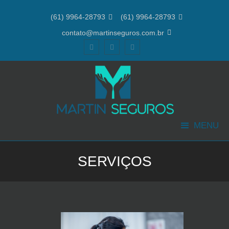
(61) 9964-28793

(61) 9964-28793

contato@martinseguros.com.br


MENU
SERVIÇOS